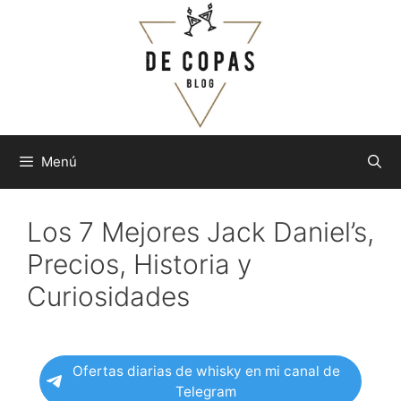
Saltar
al
contenido
Menú
Los 7 Mejores Jack Daniel’s,
Precios, Historia y
Curiosidades
Ofertas diarias de whisky en mi canal de
Telegram